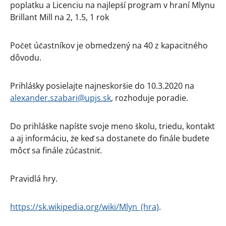
poplatku a Licenciu na najlepší program v hraní Mlynu
Brillant Mill na 2, 1.5, 1 rok
Počet účastníkov je obmedzený na 40 z kapacitného
dôvodu.
Prihlášky posielajte najneskoršie do 10.3.2020 na
alexander.szabari@upjs.sk
, rozhoduje poradie.
Do prihláške napíšte svoje meno školu, triedu, kontakt
a aj informáciu, že keď sa dostanete do finále budete
môcť sa finále zúčastniť.
Pravidlá hry.
https://sk.wikipedia.org/wiki/Mlyn_(hra)
.