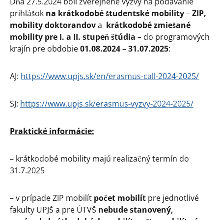
Dňa 27.5.2024 boli zverejnené výzvy na podávanie
prihlášok
na krátkodobé študentské mobility
–
ZIP,
mobility doktorandov
a
krátkodobé
zmiešané
mobility pre I. a II. stupeň štúdia
– do programových
krajín pre obdobie
01.08.2024 – 31.07.2025
:
AJ:
https://www.upjs.sk/en/erasmus-call-2024-2025/
SJ:
https://www.upjs.sk/erasmus-vyzvy-2024-2025/
Praktické informácie:
– krátkodobé mobility majú realizačný termín do
31.7.2025
– v prípade ZIP mobilít
počet mobilít
pre jednotlivé
fakulty UPJŠ a pre ÚTVŠ
nebude
stanovený,