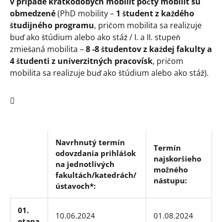
v prípade krátkodobých mobilít počty mobilít sú
obmedzené
(PhD mobility –
1 študent z každého
študijného programu
, pričom mobilita sa realizuje
buď ako štúdium alebo ako stáž / I. a II. stupeň
zmiešaná mobilita –
8 -8 študentov z každej fakulty a
4 študenti z univerzitných pracovísk
, pričom
mobilita sa realizuje buď ako štúdium alebo ako stáž).

Navrhnutý termín
Termín
odovzdania prihlášok
najskoršieho
na jednotlivých
možného
fakultách/katedrách/
nástupu:
ústavoch*:
01.
10.06.2024
01.08.2024
etapa