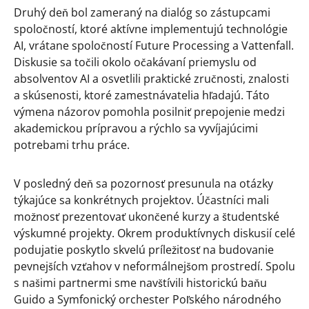
Druhý deň bol zameraný na dialóg so zástupcami
spoločností, ktoré aktívne implementujú technológie
AI, vrátane spoločností Future Processing a Vattenfall.
Diskusie sa točili okolo očakávaní priemyslu od
absolventov AI a osvetlili praktické zručnosti, znalosti
a skúsenosti, ktoré zamestnávatelia hľadajú. Táto
výmena názorov pomohla posilniť prepojenie medzi
akademickou prípravou a rýchlo sa vyvíjajúcimi
potrebami trhu práce.
V posledný deň sa pozornosť presunula na otázky
týkajúce sa konkrétnych projektov. Účastníci mali
možnosť prezentovať ukončené kurzy a študentské
výskumné projekty. Okrem produktívnych diskusií celé
podujatie poskytlo skvelú príležitosť na budovanie
pevnejších vzťahov v neformálnejšom prostredí. Spolu
s našimi partnermi sme navštívili historickú baňu
Guido a Symfonický orchester Poľského národného