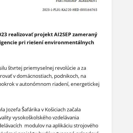
2023 realizovať projekt AI2SEP zameraný
ligencie pri riešení environmentálnych
ilu štvrtej priemyselnej revolúcie a za
orovať v domácnostiach, podnikoch, na
e pokrok v autonómnom riadení, energetickej
a Jozefa Šafárika v Košiciach začala
kvality vysokoškolského vzdelávania
delávacích modulov na aplikáciu strojového