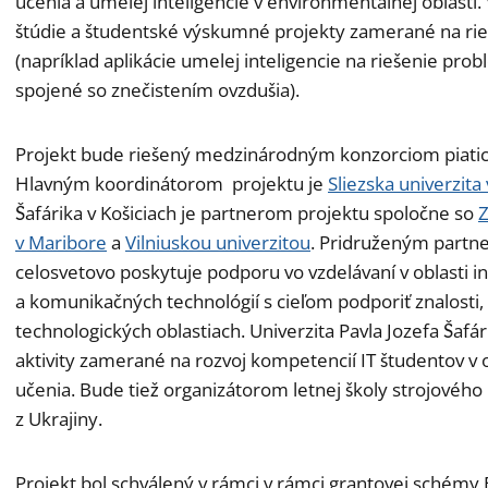
učenia a umelej inteligencie v environmentálnej oblasti
štúdie a študentské výskumné projekty zamerané na r
(napríklad aplikácie umelej inteligencie na riešenie pro
spojené so znečistením ovzdušia).
Projekt bude riešený medzinárodným konzorciom piatich
Hlavným koordinátorom projektu je
Sliezska univerzita
Šafárika v Košiciach je partnerom projektu spoločne so
Z
v Maribore
a
Vilniuskou univerzitou
. Pridruženým partn
celosvetovo poskytuje podporu vo vzdelávaní v oblasti 
a komunikačných technológií s cieľom podporiť znalosti, 
technologických oblastiach. Univerzita Pavla Jozefa Šafá
aktivity zamerané na rozvoj kompetencií IT študentov v o
učenia. Bude tiež organizátorom letnej školy strojového
z Ukrajiny.
Projekt bol schválený v rámci v rámci grantovej schémy