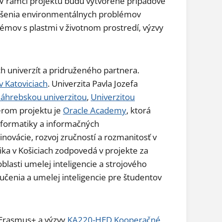
. V rámci projektu budú vytvorené prípadové
iešenia environmentálnych problémov
blémov s plastmi v životnom prostredí, výzvy
 univerzít a pridruženého partnera.
 v Katoviciach
. Univerzita Pavla Jozefa
áhrebskou univerzitou
,
Univerzitou
erom projektu je
Oracle Academy
, ktorá
informatiky a informačných
inovácie, rozvoj zručností a rozmanitosť v
rika v Košiciach zodpovedá v projekte za
blasti umelej inteligencie a strojového
 učenia a umelej inteligencie pre študentov
 Erasmus+ a výzvy
KA220-HED Kooperačné