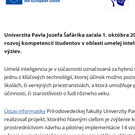
Univerzita Pavla Jozefa Šafárika začala 1. októbra 
rozvoj kompetencií študentov v oblasti umelej inte
výziev.
Umelá inteligencia je v súčasnosti označovaná za hybnú s
jednu z kľúčových technológií, ktorej účinok možno poz
školách, či verejných priestranstvách, a ktorá umožňuj
účinnosti, či starostlivosti o ľudí rôzneho veku.
Ústav informatiky
Prírodovedeckej fakulty Univerzity Pavl
realizovať projekt, ktorého hlavným cieľom je zvýšenie 
prostredníctvom návrhu a pilotnej implementácie 14 vz