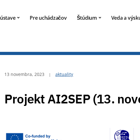
ústave
Pre uchádzačov
Štúdium
Veda a výs
13 novembra, 2023
aktuality
Projekt AI2SEP (13. no