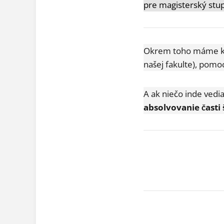
pre magisterský stu
Okrem toho máme k d
našej fakulte), pomoc
A ak niečo inde vedi
absolvovanie časti