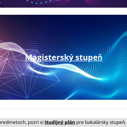
Magisterský stupeň
 predmetoch, pozri si
študijný plán
pre bakalársky stupeň,