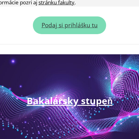
ormácie pozri aj
stránku fakulty
.
Podaj si prihlášku tu
Bakalársky stupeň