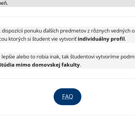
peň.
ispozícii ponuku ďalších predmetov z rôznych vedných obl
ou ktorých si študent vie vytvoriť
individuálny profil
.
a lepšie alebo to robia inak, tak študentovi vytvoríme pod
 štúdia mimo domovskej fakulty
.
FAQ