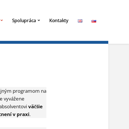
Spolupráca
Kontakty
ijným programom na
ebe vyvážene
 absolventovi
väčšie
není v praxi
.