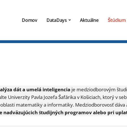
Domov
DataDays
Aktuálne
Štúdium
alýza dát a umelá inteligencia
je medziodborovým štud
te Univerzity Pavla Jozefa Šafárika v Košiciach, ktorý v s
 oblasti matematiky a informatiky. Medziodborovosť dáva
e nadväzujúcich študijných programov alebo pri uplat