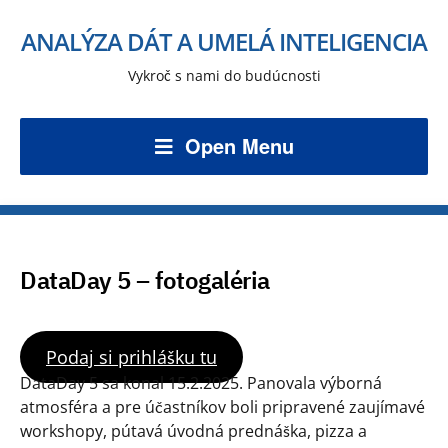
ANALÝZA DÁT A UMELÁ INTELIGENCIA
Vykroč s nami do budúcnosti
Open Menu
DataDay 5 – fotogaléria
Podaj si prihlášku tu
DataDay 5 sa konal 15.2.2025. Panovala výborná
atmosféra a pre účastníkov boli pripravené zaujímavé
workshopy, pútavá úvodná prednáška, pizza a